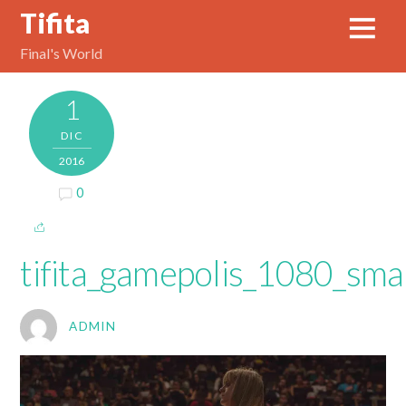
Tifita
Final's World
1
DIC
2016
0
tifita_gamepolis_1080_smal
ADMIN