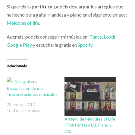
Si queréis la
partitura
, podéis descargar los arreglos que
he hecho para gaita irlandesa y piano en el siguiente enlace:
Melodies of life
.
Además, podéis conseguir mi música en
iTunes
,
Loudr
,
Google Play
y escucharla gratis en
Spotify
.
Relacionado
Recopilación de mis
interpretaciones musicales
23 enero, 2012
En «Final Fantasy»
Arreglo de Melodies of Life
(Final Fantasy IX). Piano y
voz.