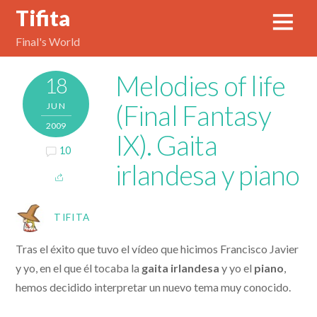
Tifita
Final's World
Melodies of life
18
(Final Fantasy
JUN
2009
IX). Gaita
10
irlandesa y piano
TIFITA
Tras el éxito que tuvo el vídeo que hicimos Francisco Javier
y yo, en el que él tocaba la
gaita irlandesa
y yo el
piano
,
hemos decidido interpretar un nuevo tema muy conocido.