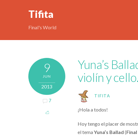
Tifita
Final's World
Yuna’s Ballad
9
violín y cello
JUN
2013
TIFITA
7
¡Hola a todos!
Hoy tengo el placer de most
el tema
Yuna’s Ballad
(
Final