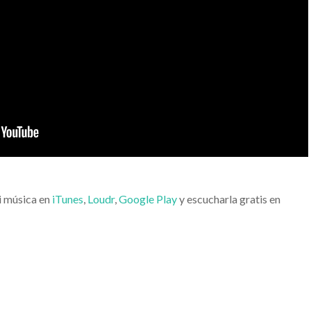
i música en
iTunes
,
Loudr
,
Google Play
y escucharla gratis en