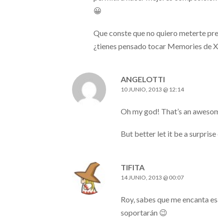
😀
Que conste que no quiero meterte pre
¿tienes pensado tocar Memories de 
ANGELOTTI
10 JUNIO, 2013 @ 12:14
Oh my god! That’s an awesom
But better let it be a surpris
TIFITA
14 JUNIO, 2013 @ 00:07
Roy, sabes que me encanta esa
soportarán 😉