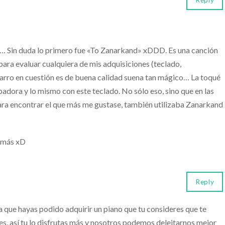
Reply
s… Sin duda lo primero fue «To Zanarkand» xDDD. Es una canción
ara evaluar cualquiera de mis adquisiciones (teclado,
rro en cuestión es de buena calidad suena tan mágico… La toqué
dora y lo mismo con este teclado. No sólo eso, sino que en las
para encontrar el que más me gustase, también utilizaba Zanarkand
s más xD
Reply
 que hayas podido adquirir un piano que tu consideres que te
s, así tu lo disfrutas más y nosotros podemos deleitarnos mejor