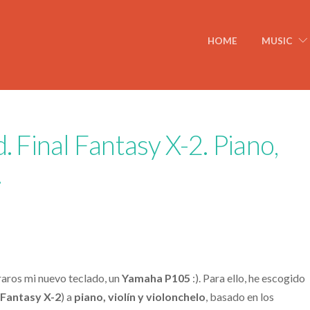
HOME
MUSIC
. Final Fantasy X-2. Piano,
.
raros mi nuevo teclado, un
Yamaha P105
:). Para ello, he escogido
 Fantasy X-2
) a
piano, violín y violonchelo
, basado en los