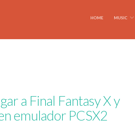
HOME
MUSIC
ugar a Final Fantasy X y
 en emulador PCSX2