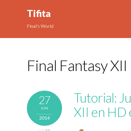
Tifita
Final's World
Final Fantasy XII
Tutorial: J
27
XII en HD
JUN
2014