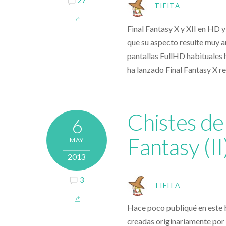
27
TIFITA
Final Fantasy X y XII en HD 
que su aspecto resulte muy a
pantallas FullHD habituales h
ha lanzado Final Fantasy X r
Chistes de
6
Fantasy (II
MAY
2013
3
TIFITA
Hace poco publiqué en este b
creadas originariamente por C