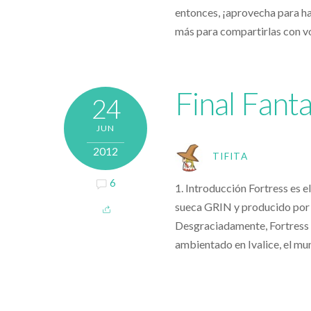
entonces, ¡aprovecha para ha
más para compartirlas con v
Final Fant
24
JUN
2012
TIFITA
6
1. Introducción Fortress es 
sueca GRIN y producido por 
Desgraciadamente, Fortress fu
ambientado en Ivalice, el mun