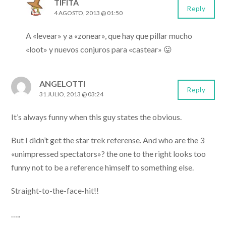
TIFITA
Reply
4 AGOSTO, 2013 @ 01:50
A «levear» y a «zonear», que hay que pillar mucho
«loot» y nuevos conjuros para «castear» 😛
ANGELOTTI
Reply
31 JULIO, 2013 @ 03:24
It’s always funny when this guy states the obvious.
But I didn’t get the star trek referense. And who are the 3
«unimpressed spectators»? the one to the right looks too
funny not to be a reference himself to something else.
Straight-to-the-face-hit!!
…..